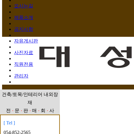
오시는길
제품소개
공지사항
자유게시판
사진자료
직원전용
관리자
건축/토목/인테리어 내외장
재
전
·
문
·
판
·
매
·
회
·
사
[ Tel ]
054-852-2565