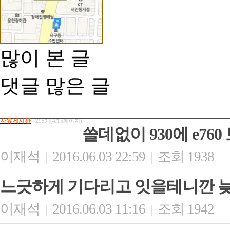
많이 본 글
댓글 많은 글
자유게시판
295개(4/15페이지)
쓸데없이 930에 e76
이재석
2016.06.03 22:59
조회 1938
|
|
느긋하게 기다리고 잇을테니깐 늦
이재석
2016.06.03 11:16
조회 1942
|
|