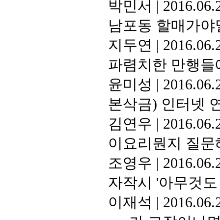
박민서
|
2016.06.
남포동 할매가야밀
지두연
|
2016.06.
파렴치한 만행들에
윤미성
|
2016.06.
본삭금) 인터넷 
김연우
|
2016.06.
이요리뭔지 질문
조영우
|
2016.06.
자작시 '아무것도
이재석
|
2016.06.