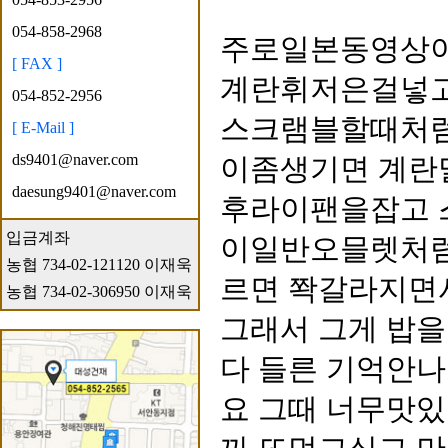
054-858-2968
주로일본동영상이
[ FAX ]
계란휘저은걸넣고
054-852-2956
스크램블할때처럼
[ E-Mail ]
ds9401@naver.com
이좀생기면 계란
daesung9401@naver.com
후라이팬을잡고 
입금계좌
이일반오믈렛처럼
농협 734-02-121120 이재욱
르면 쫙갈라지면
농협 734-02-306950 이재욱
그래서 그게 밥
다 들른 기억안
요 그때 너무맛