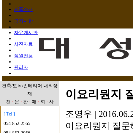
제품소개
공지사항
자유게시판
사진자료
직원전용
관리자
건축/토목/인테리어 내외장
이요리뭔지 
재
전
·
문
·
판
·
매
·
회
·
사
조영우
|
2016.06.
[ Tel ]
054-852-2565
이요리뭔지 질문
054-853-2956