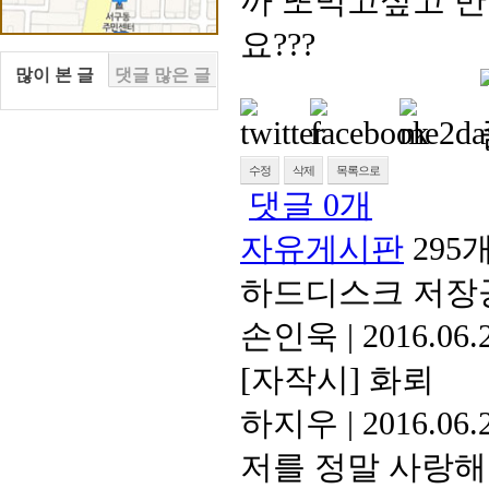
까 또먹고싶고 
요???
많이 본 글
댓글 많은 글
.
.
.
.
.
.
.
.
.
.
.
.
수정
삭제
목록으로
댓글
0
개
자유게시판
295
하드디스크 저장
손인욱
|
2016.06.
[자작시] 화뢰
하지우
|
2016.06.
저를 정말 사랑