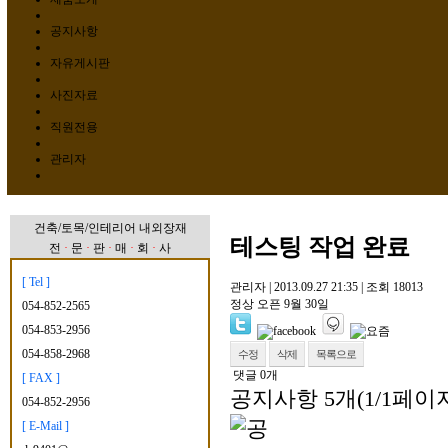
공지사항
자유게시판
사진자료
직원전용
관리자
건축/토목/인테리어 내외장재
테스팅 작업 완료
전
·
문
·
판
·
매
·
회
·
사
[ Tel ]
관리자
|
2013.09.27 21:35
|
조회
18013
정상 오픈 9월 30일
054-852-2565
054-853-2956
054-858-2968
수정
삭제
목록으로
댓글
0
개
[ FAX ]
공지사항
5개(1/1페이
054-852-2956
[ E-Mail ]