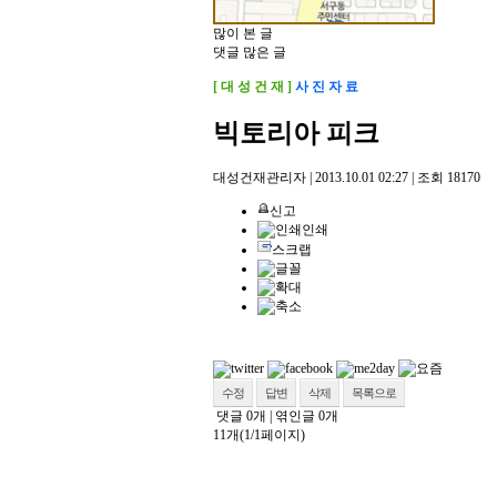
많이 본 글
댓글 많은 글
[ 대 성 건 재 ]
사 진 자 료
빅토리아 피크
대성건재관리자
|
2013.10.01 02:27
|
조회
18170
신고
인쇄
스크랩
수정
답변
삭제
목록으로
댓글
0
개
|
엮인글
0
개
11개(1/1페이지)