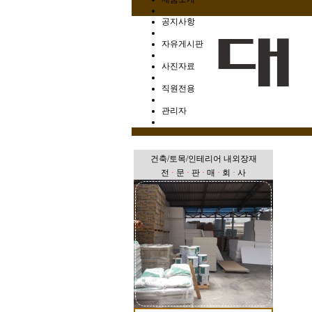
공지사항
자유게시판
사진자료
직원전용
관리자
건축/토목/인테리어 내외장재
전
·
문
·
판
·
매
·
회
·
사