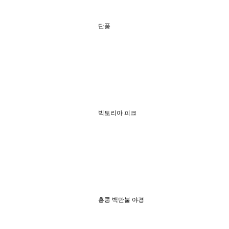
단풍
빅토리아 피크
홍콩 백만불 야경