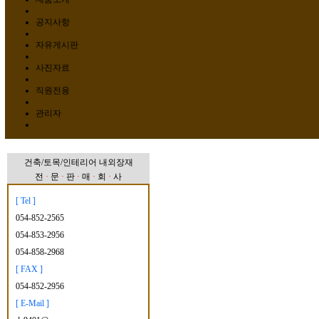
공지사항
자유게시판
사진자료
직원전용
관리자
건축/토목/인테리어 내외장재
전
·
문
·
판
·
매
·
회
·
사
[ Tel ]
054-852-2565
054-853-2956
054-858-2968
[ FAX ]
054-852-2956
[ E-Mail ]