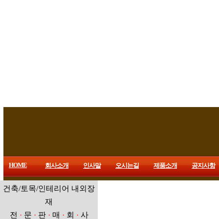
HOME
회사소개
인사말
오시는길
제품소개
공지사항
건축/토목/인테리어 내외장
재
전
·
문
·
판
·
매
·
회
·
사