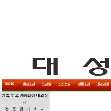
HOME
회사소개
인사말
오시는길
제품소개
공지사항
건축/토목/인테리어 내외장
재
전
·
문
·
판
·
매
·
회
·
사