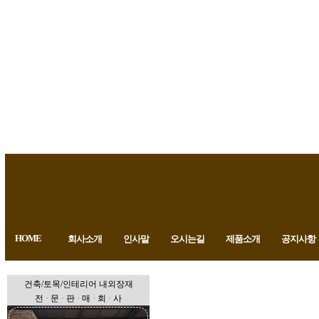
HOME
회사소개
인사말
오시는길
제품소개
공지사항
건축/토목/인테리어 내외장재
전
·
문
·
판
·
매
·
회
·
사